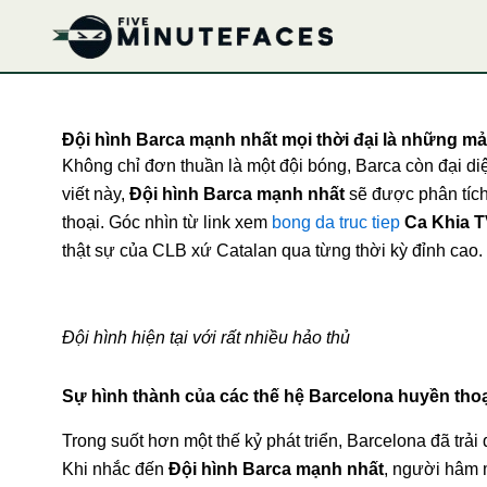
Skip
to
content
Đội hình Barca mạnh nhất mọi thời đại là những 
Không chỉ đơn thuần là một đội bóng, Barca còn đại diện
viết này,
Đội hình Barca mạnh nhất
sẽ được phân tích 
thoại. Góc nhìn từ link xem
bong da truc tiep
Ca Khia 
thật sự của CLB xứ Catalan qua từng thời kỳ đỉnh cao.
Đội hình hiện tại với rất nhiều hảo thủ
Sự hình thành của các thế hệ Barcelona huyền tho
Trong suốt hơn một thế kỷ phát triển, Barcelona đã trải
Khi nhắc đến
Đội hình Barca mạnh nhất
, người hâm 