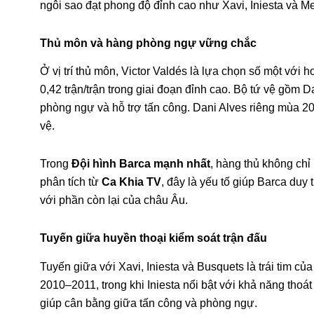
ngôi sao đạt phong độ đỉnh cao như Xavi, Iniesta và Me
Thủ môn và hàng phòng ngự vững chắc
Ở vị trí thủ môn, Victor Valdés là lựa chọn số một với 
0,42 trận/trận trong giai đoạn đỉnh cao. Bộ tứ vệ gồm 
phòng ngự và hỗ trợ tấn công. Dani Alves riêng mùa 2
vệ.
Trong
Đội hình Barca mạnh nhất
, hàng thủ không chỉ
phân tích từ
Ca Khia TV
, đây là yếu tố giúp Barca duy t
với phần còn lại của châu Âu.
Tuyến giữa huyền thoại kiểm soát trận đấu
Tuyến giữa với Xavi, Iniesta và Busquets là trái tim củ
2010–2011, trong khi Iniesta nổi bật với khả năng thoát
giúp cân bằng giữa tấn công và phòng ngự.