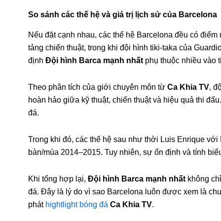
So sánh các thế hệ và giá trị lịch sử của Barcelona
Nếu đặt cạnh nhau, các thế hệ Barcelona đều có điểm 
tảng chiến thuật, trong khi đội hình tiki-taka của Guard
định
Đội hình Barca mạnh nhất
phụ thuộc nhiều vào ti
Theo phân tích của giới chuyên môn từ
Ca Khia TV
, đ
hoàn hảo giữa kỹ thuật, chiến thuật và hiệu quả thi đấ
đá.
Trong khi đó, các thế hệ sau như thời Luis Enrique v
bàn/mùa 2014–2015. Tuy nhiên, sự ổn định và tính biểu
Khi tổng hợp lại,
Đội hình Barca mạnh nhất
không chỉ
đá. Đây là lý do vì sao Barcelona luôn được xem là chuẩ
phát
hightlight bóng đá
Ca Khia TV
.