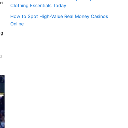
ời
Clothing Essentials Today
How to Spot High-Value Real Money Casinos
Online
ng
g