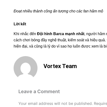
Đoạt nhiều thành công ấn tượng cho các fan hâm mộ
Lời kết
Khi nhắc đến
Đội hình Barca mạnh nhất
, người hâm 
cách chơi bóng đầy nghệ thuật, kiểm soát và hiệu quả.
hiện đại, và cũng là lý do vì sao họ luôn được xem là bi
Vortex Team
Leave a Comment
Your email address will not be published.
Requir